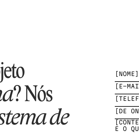
AÇÃO
eto 
OM VOZ
ma
? Nós 
stema de 