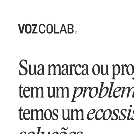
HOME
NOSSA ATU
Sua marca ou proj
BRANDING C
tem um 
proble
temos um 
ecossi
PORTFÓLIO