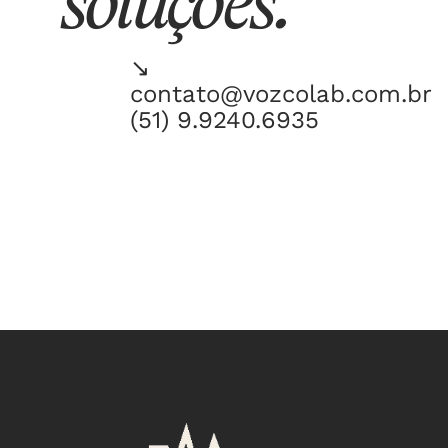
soluções.
CONTATO
↘
contato@vozcolab.com.br
(51) 9.9240.6935
INSTAGRAM
LINKEDIN
NEWSL